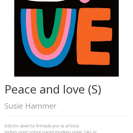
Peace and love (S)
Susie Hammer
Edición abierta firmada por la artista.
Indigo print sobre papel munken polar 240 gr.