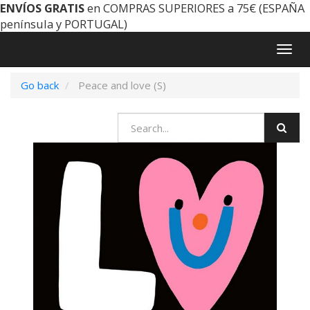
ENVÍOS GRATIS
en COMPRAS SUPERIORES a 75€ (ESPAÑA
península y PORTUGAL)
Togg
navig
Go back
Peace and love (S)