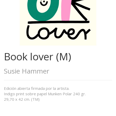
Book lover (M)
Susie Hammer
Edición abierta firmada por la artista.
Indigo print sobre papel Munken Polar 240 gr.
29,70 x 42 cm. (TM)