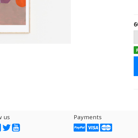
6
w us
Payments