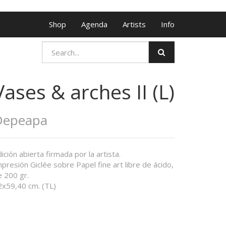
Shop
Agenda
Artists
Info
Vases & arches II (L)
Depeapa
ición abierta firmada por la artista.
presión Giclée sobre Papel fine art libre de ácido,
e 200 gr.
2x59,40 cm. (TL)