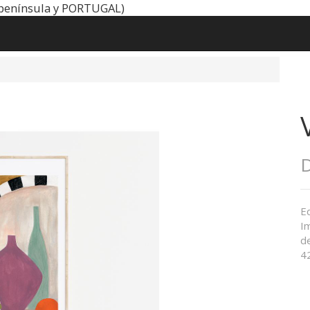
península y PORTUGAL)
Ed
Im
d
4