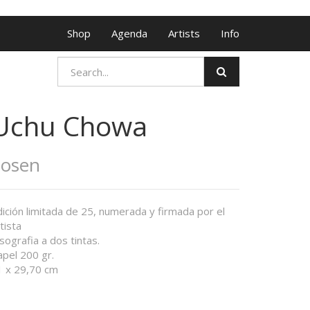
Shop
Agenda
Artists
Info
Uchu Chowa
Zosen
ición limitada de 25, numerada y firmada por el
tista
sografia a dos tintas.
apel 200 gr.
1 x 29,70 cm