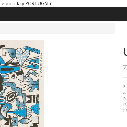
península y PORTUGAL)
Ed
ar
Ri
P
2