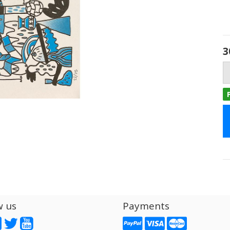
3
w us
Payments