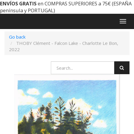
ENVÍOS GRATIS
en COMPRAS SUPERIORES a 75€ (ESPAÑA
península y PORTUGAL)
Togg
navig
Go back
THOBY Clément - Falcon Lake - Charlotte Le Bon,
2022