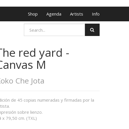
Shop
Agenda
Artists
Info
The red yard -
Canvas M
oko Che Jota
dición de 45 copias numeradas y firmadas por la
tista.
mpresión sobre lienzo.
4 x 79,50 cm. (TXL)