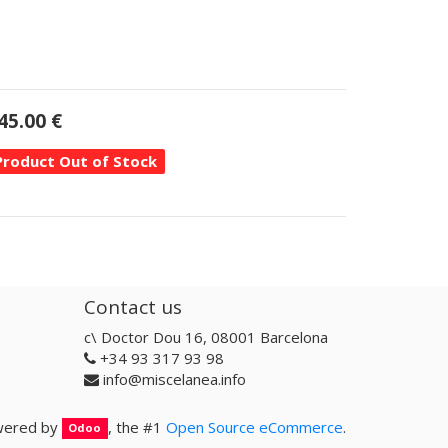
45.00
€
Product Out of Stock
Contact us
c\ Doctor Dou 16, 08001 Barcelona
+34 93 317 93 98
info@miscelanea.info
ered by
, the #1
Open Source eCommerce
.
Odoo