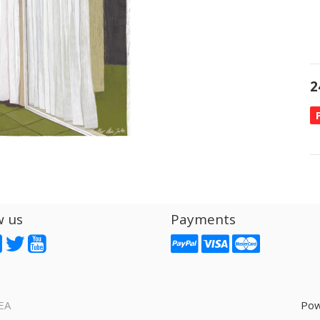
2
w us
Payments
EA
Pow