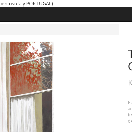
península y PORTUGAL)
K
E
ar
I
6