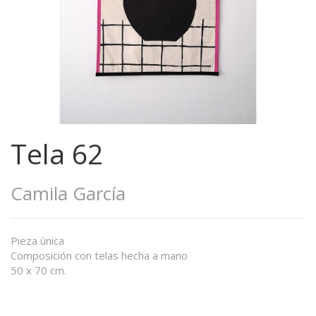
Tela 62
Camila García
Pieza única
Composición con telas hecha a mano
50 x 70 cm.