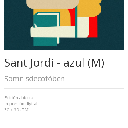
Sant Jordi - azul (M)
Somnisdecotóbcn
Edición abierta.
Impresión digital.
30 x 30 (TM)