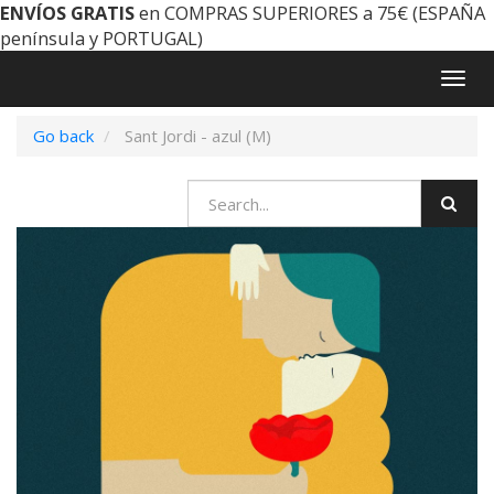
ENVÍOS GRATIS
en COMPRAS SUPERIORES a 75€ (ESPAÑA
península y PORTUGAL)
Togg
navig
Go back
Sant Jordi - azul (M)