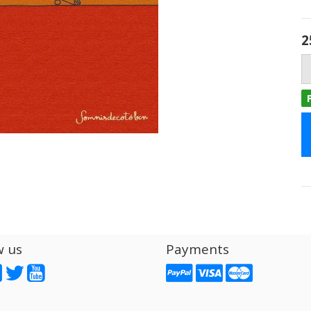
2
w us
Payments