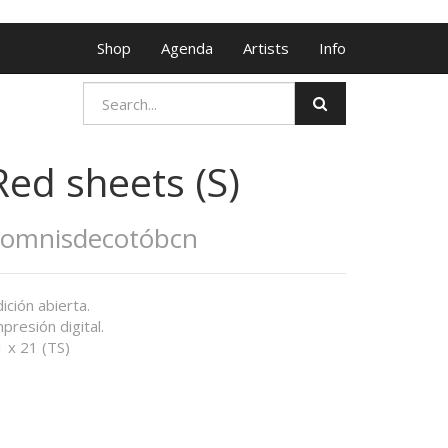
Shop
Agenda
Artists
Info
Red sheets (S)
Somnisdecotóbcn
ición abierta.
presión digital.
 x 21 (TS)