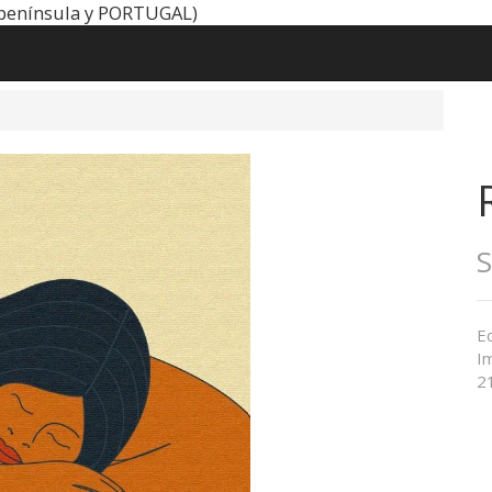
península y PORTUGAL)
Ed
Im
21