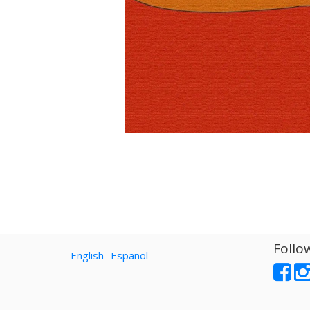
Follo
English
Español