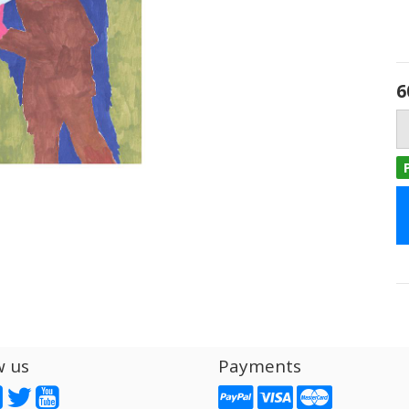
6
w us
Payments