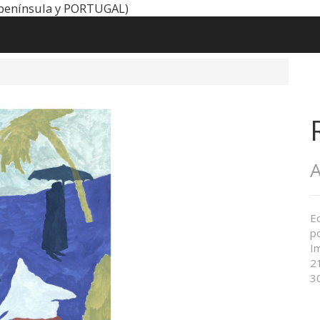
península y PORTUGAL)
A
E
po
I
2
3