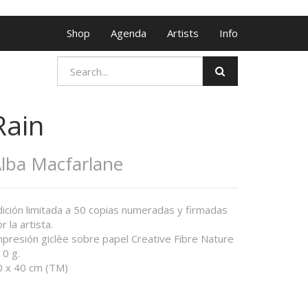
Shop
Agenda
Artists
Info
Rain
lba Macfarlane
dición limitada a 50 copias numeradas y firmadas
r la artista.
mpresión giclèe sobre papel Creative Fibre Nature
10 g.
0 x 40 cm (TM)