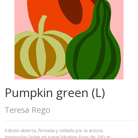
Pumpkin green (L)
Teresa Rego
Edición abierta, firmada y sellada por la artista.
Impresión Giclee en papel Munken Pure de 200 gr.