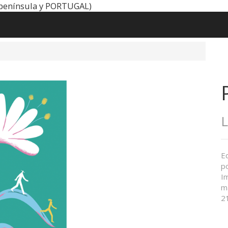
península y PORTUGAL)
L
Ed
po
I
m
21