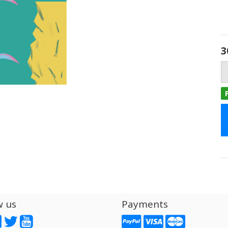
3
w us
Payments