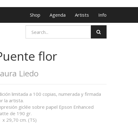
Shop
Agenda
Artists
Info
Puente flor
aura Liedo
ición limitada a 100 copias, numerada y firmada
r la artista.
mpresión giclée sobre papel Epson Enhanced
atte de 190 gr.
 x 29,70 cm. (TS)