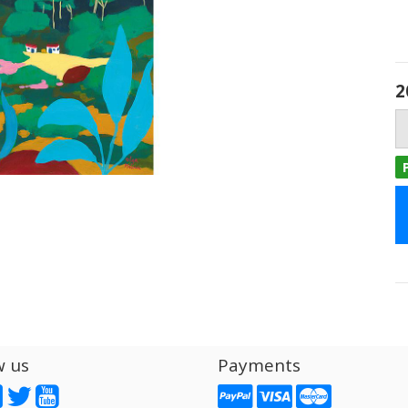
2
w us
Payments