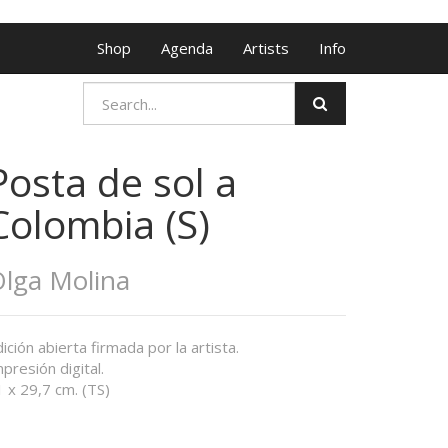
Shop
Agenda
Artists
Info
Posta de sol a
Colombia (S)
lga Molina
ición abierta firmada por la artista.
presión digital.
 x 29,7 cm. (TS)