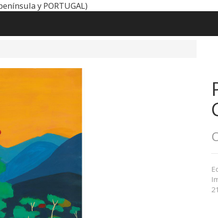
península y PORTUGAL)
O
Ed
Im
21