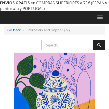
ENVÍOS GRATIS
en COMPRAS SUPERIORES a 75€ (ESPAÑA
península y PORTUGAL)
Togg
navig
Go back
Porcelain and pepper (M)