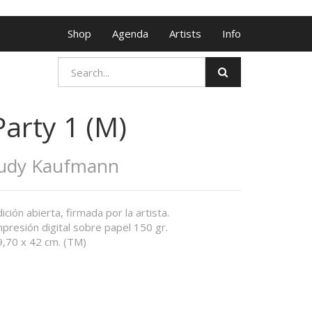
Shop
Agenda
Artists
Info
Party 1 (M)
Judy Kaufmann
ición abierta, firmada por la artista.
presión digital sobre papel 150 gr.
9,70 x 42 cm. (TM)