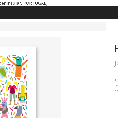
península y PORTUGAL)
Ed
Im
2