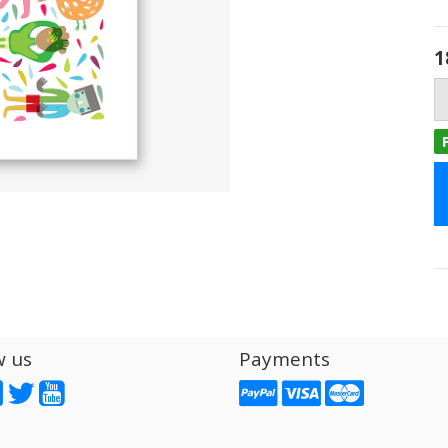
1
w us
Payments