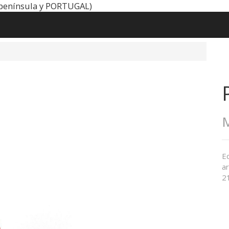
península y PORTUGAL)
M
E
ar
2