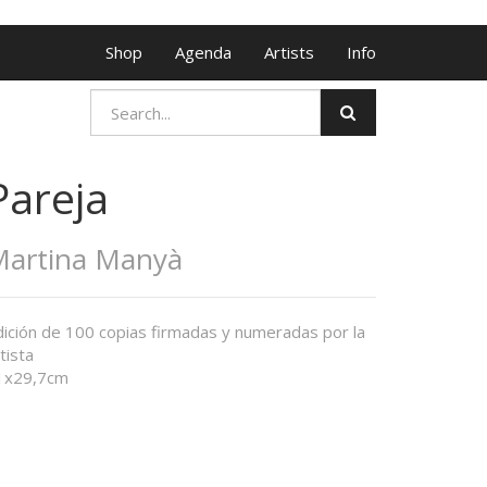
Shop
Agenda
Artists
Info
Pareja
artina Manyà
dición de 100 copias firmadas y numeradas por la
tista
1x29,7cm