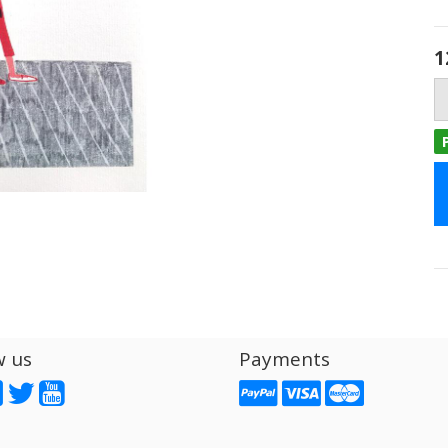
1
w us
Payments