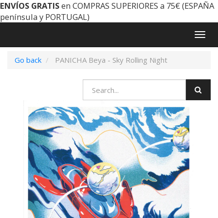
ENVÍOS GRATIS
en COMPRAS SUPERIORES a 75€ (ESPAÑA
península y PORTUGAL)
Togg
navig
Go back
PANICHA Beya - Sky Rolling Night