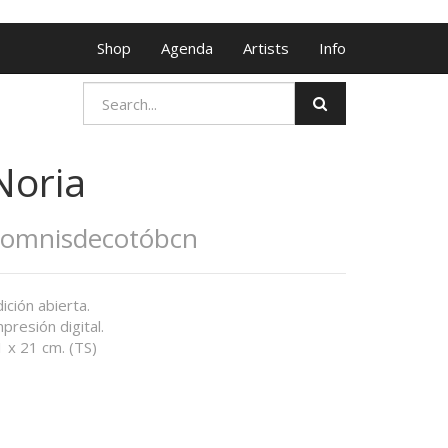
Shop
Agenda
Artists
Info
Noria
Somnisdecotóbcn
ición abierta.
presión digital.
 x 21 cm. (TS)