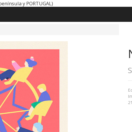
península y PORTUGAL)
Ed
Im
21