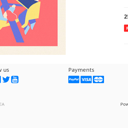
2
w us
Payments
EA
Pow