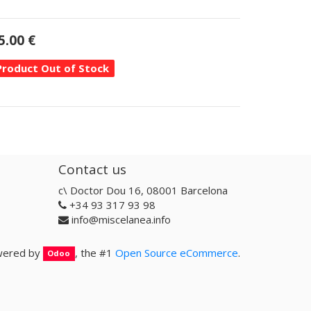
5.00
€
Product Out of Stock
Contact us
c\ Doctor Dou 16, 08001 Barcelona
+34 93 317 93 98
info@miscelanea.info
ered by
, the #1
Open Source eCommerce
.
Odoo