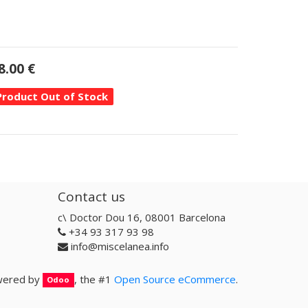
8.00
€
Product Out of Stock
Contact us
c\ Doctor Dou 16, 08001 Barcelona
+34 93 317 93 98
info@miscelanea.info
ered by
, the #1
Open Source eCommerce
.
Odoo