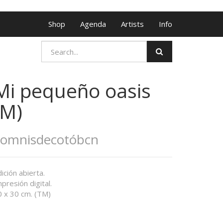
Shop
Agenda
Artists
Info
Mi pequeño oasis
(M)
Somnisdecotóbcn
ición abierta.
presión digital.
0 x 30 cm. (TM)