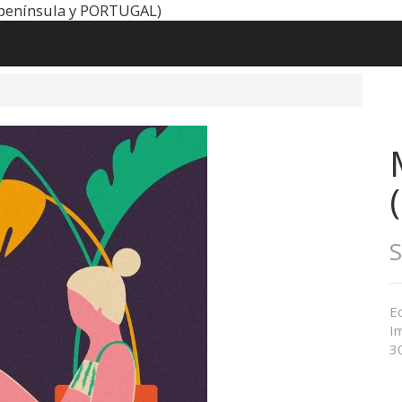
península y PORTUGAL)
Ed
Im
3