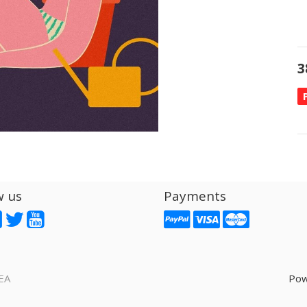
3
w us
Payments
EA
Pow