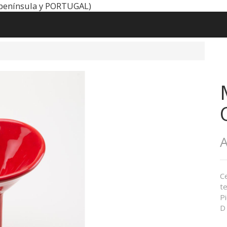
península y PORTUGAL)
A
Ce
t
P
D