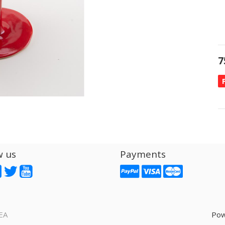
7
w us
Payments
EA
Pow