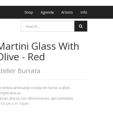
Shop
Agenda
Artists
Info
Martini Glass With
Olive - Red
telier Burrata
rámica artesanal cocida en horno a altas
emperaturas.
iezas únicas con dimensiones aproximadas.
 10 cm x H 10cm