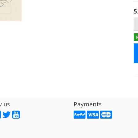
5
w us
Payments