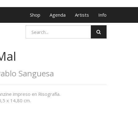
Shop
Agenda
Artists
Info
Mal
ablo Sanguesa
nzine impreso en Risografía.
0,5 x 14,80 cm.