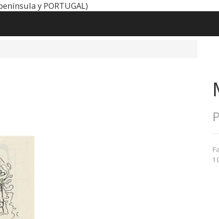
península y PORTUGAL)
P
Fa
1