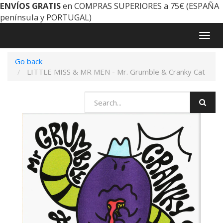
ENVÍOS GRATIS
en COMPRAS SUPERIORES a 75€ (ESPAÑA
península y PORTUGAL)
Togg
navig
Go back
LITTLE MISS & MR MEN - Mr. Grumble & Cranky Cat