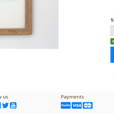
1
w us
Payments