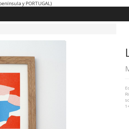
península y PORTUGAL)
M
Ed
Ri
s
1