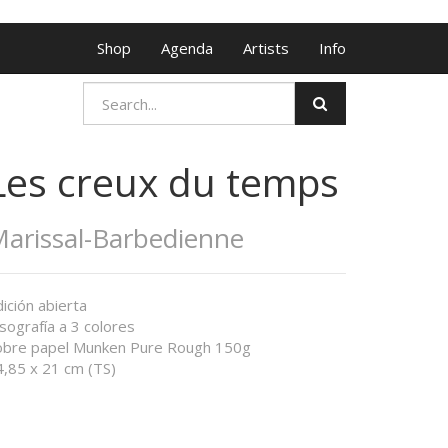
Shop
Agenda
Artists
Info
Les creux du temps
arissal-Barbedienne
ición abierta
sografía a 3 colores
obre papel Munken Pure Rough 150g
4,85 x 21 cm (TS)