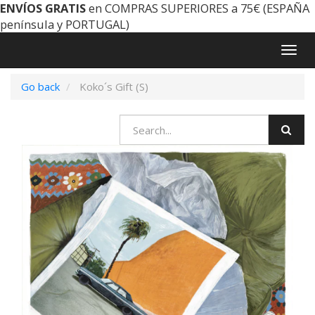
ENVÍOS GRATIS
en COMPRAS SUPERIORES a 75€ (ESPAÑA
península y PORTUGAL)
Togg
navig
Go back
Koko´s Gift (S)