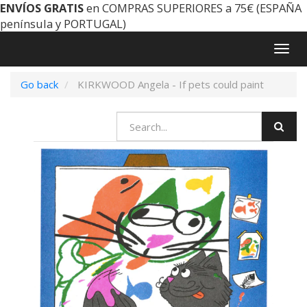
ENVÍOS GRATIS
en COMPRAS SUPERIORES a 75€ (ESPAÑA
península y PORTUGAL)
Togg
navig
Go back
KIRKWOOD Angela - If pets could paint