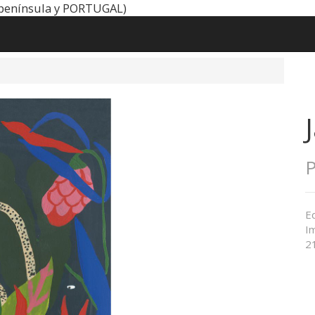
península y PORTUGAL)
P
Ed
Im
21