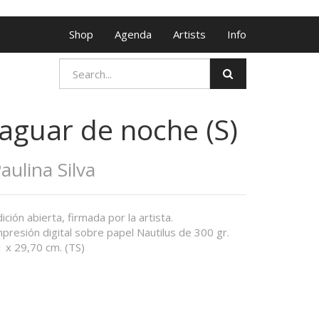
Shop
Agenda
Artists
Info
Jaguar de noche (S)
aulina Silva
ición abierta, firmada por la artista.
presión digital sobre papel Nautilus de 300 gr.
 x 29,70 cm. (TS)