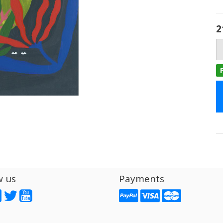
2
w us
Payments