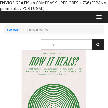
ENVÍOS GRATIS
en COMPRAS SUPERIORES a 75€ (ESPAÑA
península y PORTUGAL)
Togg
navig
Go back
How it heals?