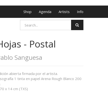
Shop
Agenda
Artists
Info
Hojas - Postal
ablo Sanguesa
ición abierta firmada por el artista.
isografía 1 tinta en papel Arena Rough Blanco 200
.
,70 x 14 cm (TXS)