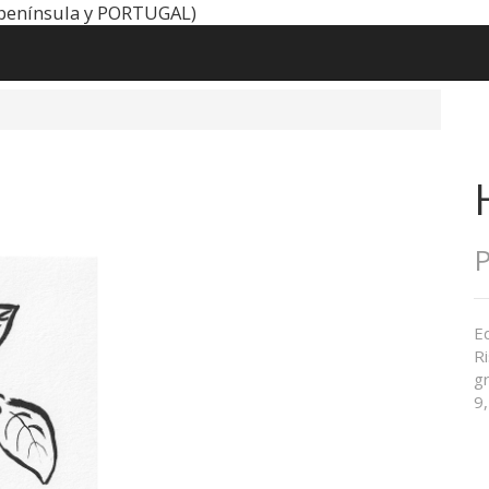
península y PORTUGAL)
P
Ed
R
gr
9