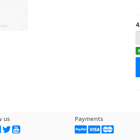
4
w us
Payments