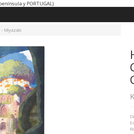
península y PORTUGAL)
 - Miyazaki
K
Di
Ed
Ri