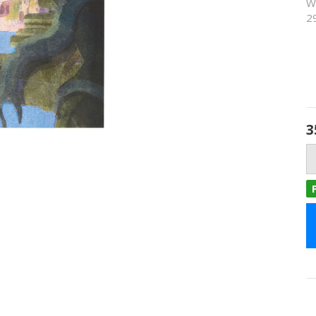
W
2
3