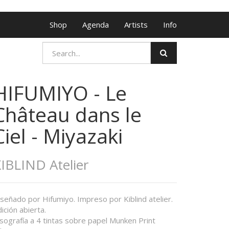
Shop
Agenda
Artists
Info
HIFUMIYO - Le
Château dans le
Ciel - Miyazaki
IBLIND Atelier
señado por Hifumiyo. Impreso por Kiblind atelier.
ición abierta.
sografía a 4 tintas sobre papel Munken Print