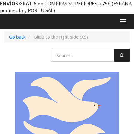
ENVÍOS GRATIS
en COMPRAS SUPERIORES a 75€ (ESPAÑA
península y PORTUGAL)
Togg
navig
Go back
Glide to the right side (XS)