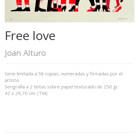
Free love
Joan Alturo
Serie limitada a 58 copias, numeradas y firmadas por el
artista.
Serigrafía a 2 tintas sobre papel texturado de 250 gr.
42 x 29,70 cm. (TM)