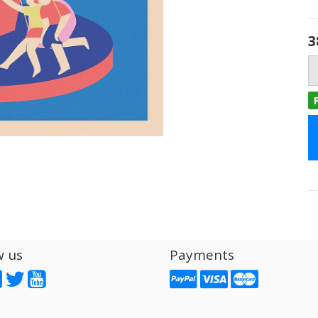
3
w us
Payments