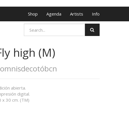
Shop
Agenda
Artists
Info
Fly high (M)
Somnisdecotóbcn
ición abierta.
presión digital.
0 x 30 cm. (TM)