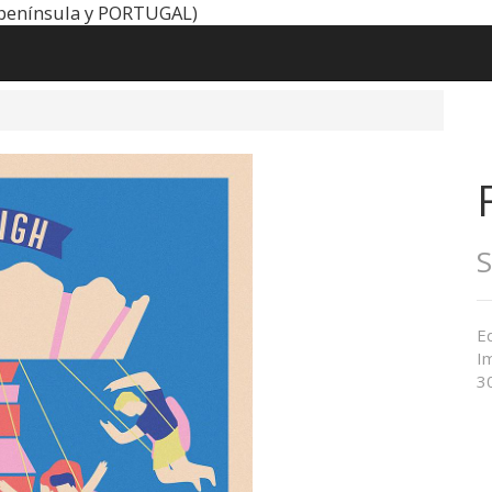
península y PORTUGAL)
Ed
Im
3