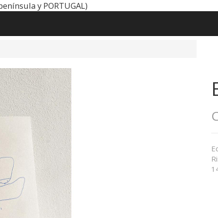
península y PORTUGAL)
C
Ed
Ri
1