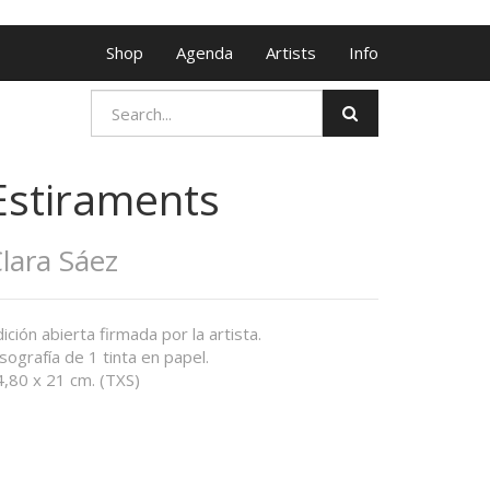
Shop
Agenda
Artists
Info
Estiraments
lara Sáez
ición abierta firmada por la artista.
sografía de 1 tinta en papel.
4,80 x 21 cm. (TXS)