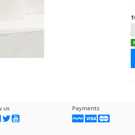
1
w us
Payments