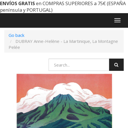
ENVÍOS GRATIS
en COMPRAS SUPERIORES a 75€ (ESPAÑA
península y PORTUGAL)
Togg
navig
Go back
DUBRAY Anne-Helène - La Martinique, La Montagne
Pelée