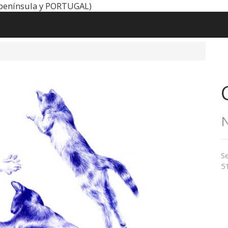
península y PORTUGAL)
N
Se
5