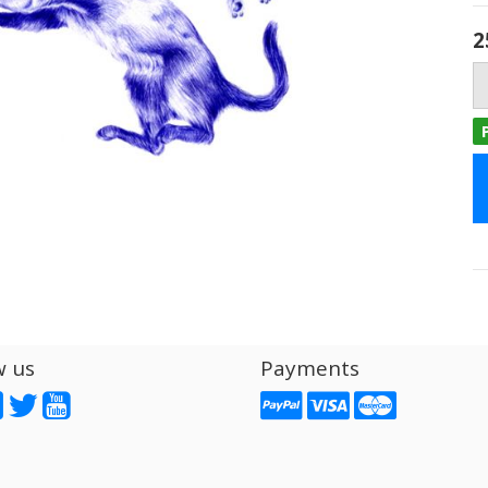
2
w us
Payments