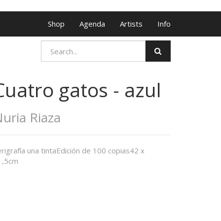
Shop
Agenda
Artists
Info
Cuatro gatos - azul
uria Riaza
rigrafía una tintaEdición de 100 copias42 x
1,5cm