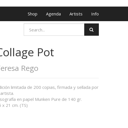
Shop
Agenda
Artists
Info
Collage Pot
eresa Rego
ición limitada de 200 copias, firmada y sellada por
 artista.
isografía en papel Munken Pure de 140 gr.
 x 21 cm. (TS)