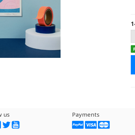
1
w us
Payments