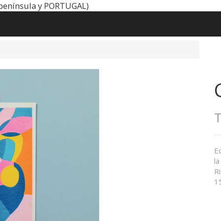
península y PORTUGAL)
T
Ed
la
R
15