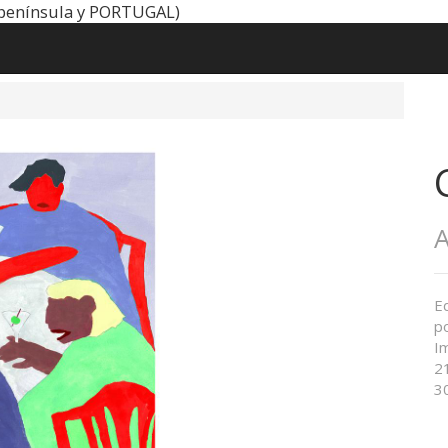
península y PORTUGAL)
A
E
po
I
2
3