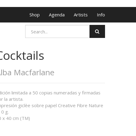
Shop
Agenda
Artists
Info
Cocktails
lba Macfarlane
dición limitada a 50 copias numeradas y firmadas
r la artista.
mpresión giclèe sobre papel Creative Fibre Nature
10 g.
0 x 40 cm (TM)