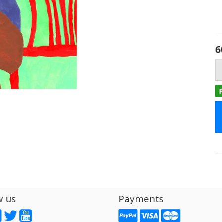
6
w us
Payments