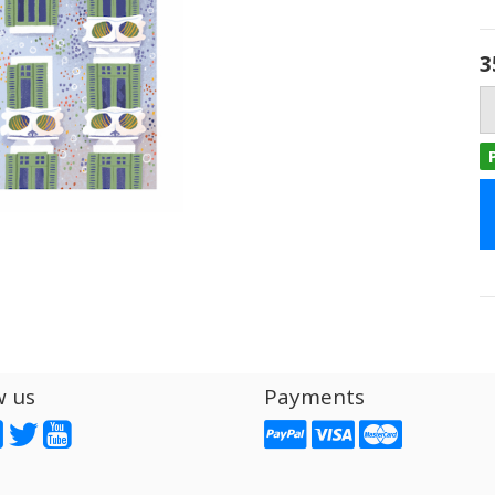
3
w us
Payments