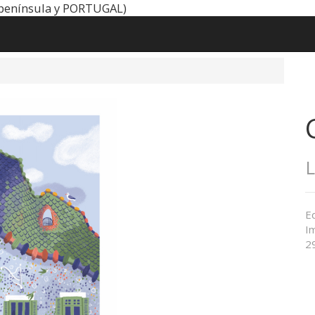
península y PORTUGAL)
L
Ed
Im
2