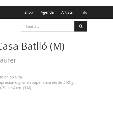
Shop
Agenda
Artists
Info
Casa Batlló (M)
aufer
ición abierta.
presión digital en papel acuarela de 200 gr.
9,70 x 40 cm. (TM)