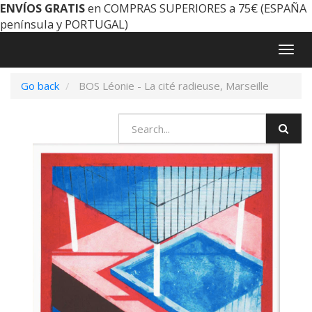
ENVÍOS GRATIS
en COMPRAS SUPERIORES a 75€ (ESPAÑA
península y PORTUGAL)
Togg
navig
Go back
BOS Léonie - La cité radieuse, Marseille