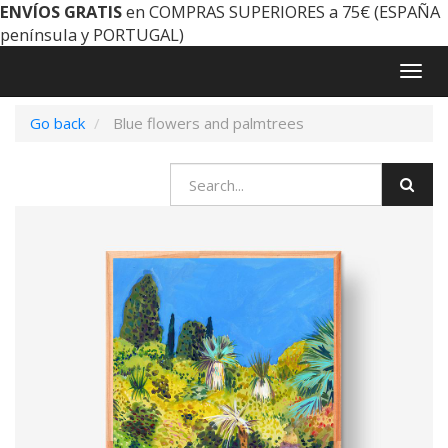
ENVÍOS GRATIS
en COMPRAS SUPERIORES a 75€ (ESPAÑA
península y PORTUGAL)
Togg
navig
Go back
Blue flowers and palmtrees