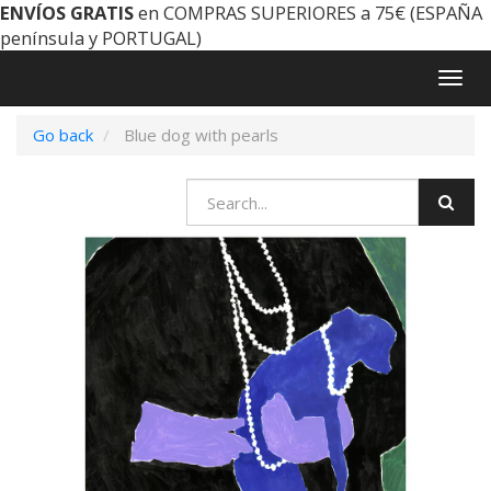
ENVÍOS GRATIS
en COMPRAS SUPERIORES a 75€ (ESPAÑA
península y PORTUGAL)
Togg
navig
Go back
Blue dog with pearls