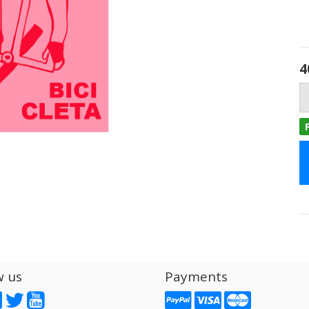
4
w us
Payments