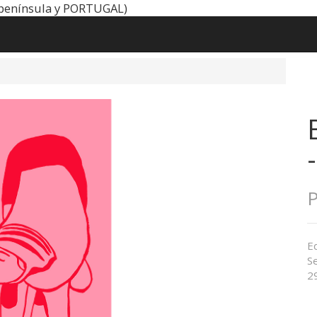
península y PORTUGAL)
P
Ed
Se
2