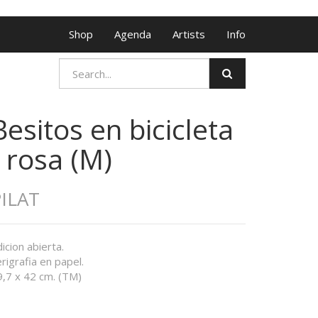
Shop
Agenda
Artists
Info
Besitos en bicicleta
- rosa (M)
ILAT
icion abierta.
rigrafia en papel.
9,7 x 42 cm. (TM)