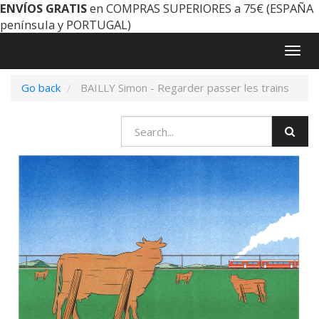
ENVÍOS GRATIS
en COMPRAS SUPERIORES a 75€ (ESPAÑA
península y PORTUGAL)
Togg
navig
Go back
BAILLY Simon - Regarder passer les trains