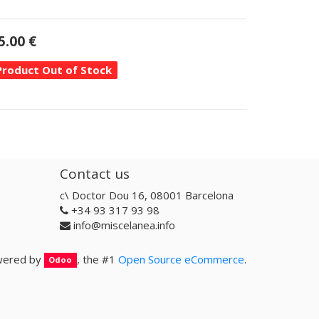
5.00
€
Product Out of Stock
Contact us
c\ Doctor Dou 16, 08001 Barcelona
+34 93 317 93 98
info@miscelanea.info
ered by
, the #1
Open Source eCommerce
.
Odoo