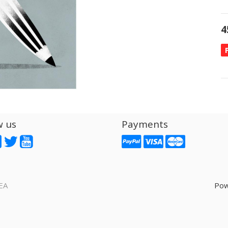
4
w us
Payments
EA
Pow