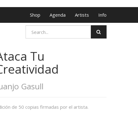
Shop
Agenda
Artists
Info
Ataca Tu
Creatividad
uanjo Gasull
ición de 50 copias firmadas por el artista.