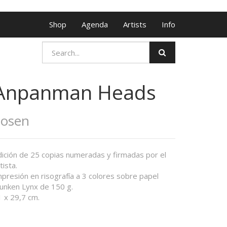
Shop
Agenda
Artists
Info
Anpanman Heads
Zosen
dición de 25 copias numeradas y firmadas por el
tista.
presión en risografía a 3 colores sobre papel
unken Lynx de 150 g.
1 x 29,7 cm.