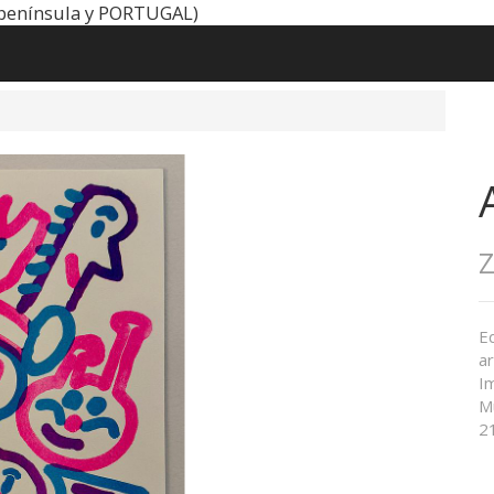
península y PORTUGAL)
E
ar
Im
M
2