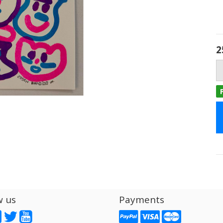
2
w us
Payments