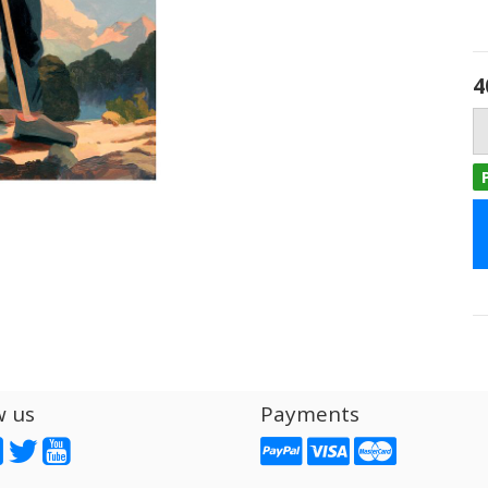
4
w us
Payments