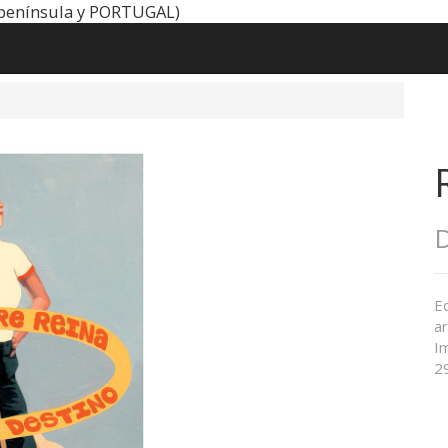
península y PORTUGAL)
D
E
ar
I
2