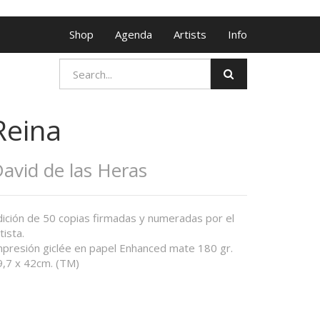
Shop
Agenda
Artists
Info
Reina
avid de las Heras
dición de 50 copias firmadas y numeradas por el
tista.
mpresión giclée en papel Enhanced mate 180 gr.
9,7 x 42cm. (TM)