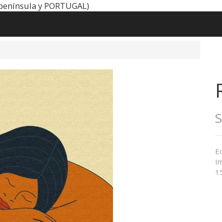
península y PORTUGAL)
Ed
Im
1