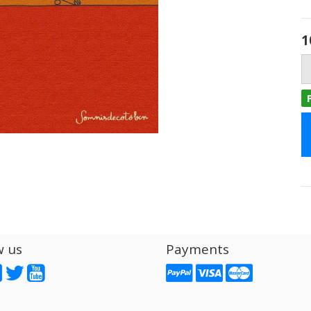
1
w us
Payments