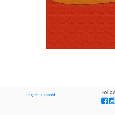
Follo
English
Español