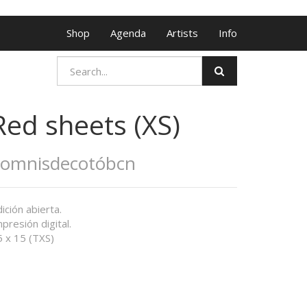
Shop
Agenda
Artists
Info
Red sheets (XS)
Somnisdecotóbcn
ición abierta.
presión digital.
5 x 15 (TXS)