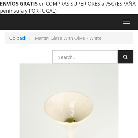
ENVÍOS GRATIS
en COMPRAS SUPERIORES a 75€ (ESPAÑA
península y PORTUGAL)
Togg
navig
Go back
Martini Glass With Olive - White