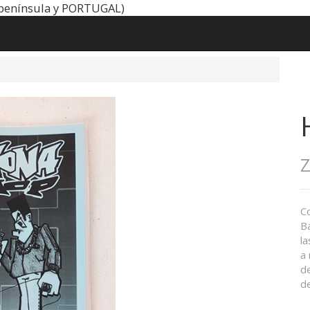
península y PORTUGAL)
C
B
la
a
d
de