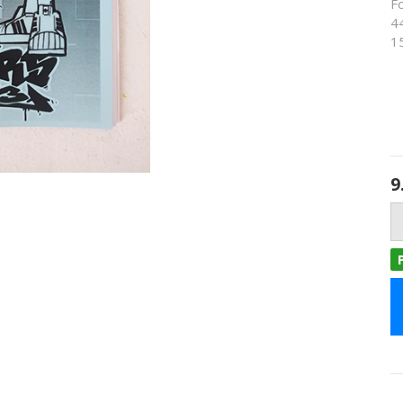
F
4
1
9