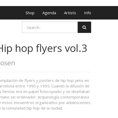
Shop
Agenda
Artists
Info
Hip hop flyers vol.3
Zosen
ompilación de flyers y posters de hip hop jams en
arcelona entre 1990 y 1995. Cuando la difusión de
s fiestas era en papel fotocopiado y se diseñaban
 mano sin ordenador. Arqueología contemporánea
e estos encuentros organizados por adolescentes
 la comunidad hip hop de la ciudad.